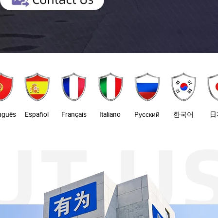
uguês
Español
Français
Italiano
Pусский
한국어
日