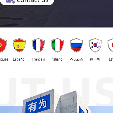
uguês
Español
Français
Italiano
Pусский
한국어
日