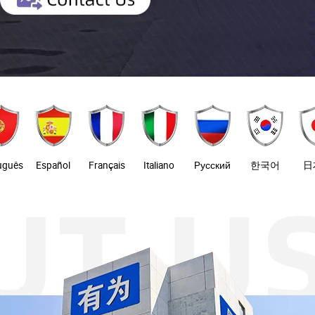
uguês
Español
Français
Italiano
Pусский
한국어
日