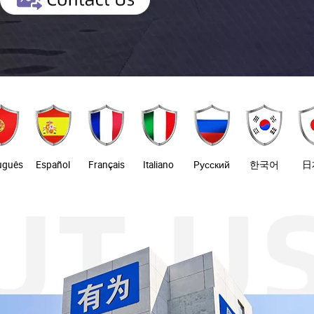
uguês
Español
Français
Italiano
Pусский
한국어
日